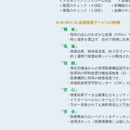
●
メタボリックシンドローム判定
●
栄養
●
脂質のチェック（４項目）
●
肝機能の
●
痛風のチェック（１項目）
●
血糖のチ
■ DEMECAL血液検査サービスの特徴
「簡 単」
・指先のほんのわずかな血液（0.05cc）
・時と場所を選ばず、自分で簡便に出来
「迅 速」
・検査結果、検体返送後、約３日でメール
・約１週間で検査結果シートが郵送され
「信 頼」
・厚生労働省からの管理医療機器認可を
・世界初の即時血漿分離血液検査（日・米
・医療機関と同等の検査精度です。
・米国疾病管理予防センター（CDC）の
「安 心」
・検査結果データは厳重なセキュリティで生
・ドクターコールセンターなどフォローア
・万が一失敗されても無料再送など万全な
「安 全」
・医療事故のないベクトン＆ディッキンソ
・使用済キット（医療廃棄物）は箱に入れ