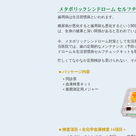
歯周病は生活習慣病といわれます。
糖尿病が悪化すると歯周病も悪化するという関
は、全身の健康と深い関係があると言われてい
今、メタボリックシンドローム対策として生活
当医院では、歯の定期的なメンテナンス（予防）
ドローム＆生活習慣病セルフチェックキットを
忙しくてなかなか定期検診も受けられない、そ
■ パッケージ内容
●
問診票
●
血液検査キット
●
腹囲測定用メジャー
■ 検査項目＜生化学血液検査 14項目＞